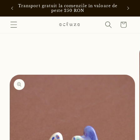
Salt la
Transport gratuit la comenzile în valoare de
W
conținut
peste 250 RON
Coș
Salt la
informațiile
despre
produs