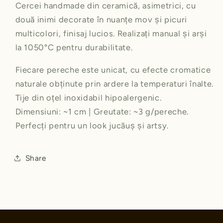
Cercei handmade din ceramică, asimetrici, cu
Inimi
Inimi
două inimi decorate în nuanțe mov și picuri
cu
cu
accente
accente
multicolori, finisaj lucios. Realizați manual și arși
pastel
pastel
la 1050°C pentru durabilitate.
|
|
Ecluze
Ecluze
Fiecare pereche este unicat, cu efecte cromatice
Studio
Studio
naturale obținute prin ardere la temperaturi înalte.
Tije din oțel inoxidabil hipoalergenic.
Dimensiuni: ~1 cm | Greutate: ~3 g/pereche.
Perfecți pentru un look jucăuș și artsy.
Share