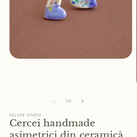
Deschide
conținutul
media
1
într-
o
fereastră
modală
din
1
/
3
ECLUZE STUDIO
Cercei handmade
asimetrici din ceramică