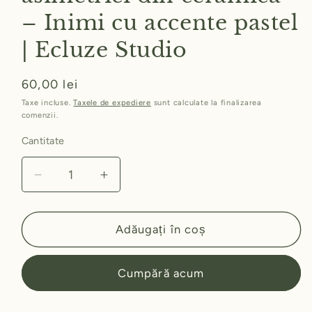
– Inimi cu accente pastel
| Ecluze Studio
Preț
60,00 lei
obișnuit
Taxe incluse.
Taxele de expediere
sunt calculate la finalizarea
comenzii.
Cantitate
Reduceți
Creșteți
cantitatea
cantitatea
pentru
pentru
Cercei
Cercei
Adăugați în coș
handmade
handmade
asimetrici
asimetrici
Cumpără acum
din
din
ceramică
ceramică
–
–